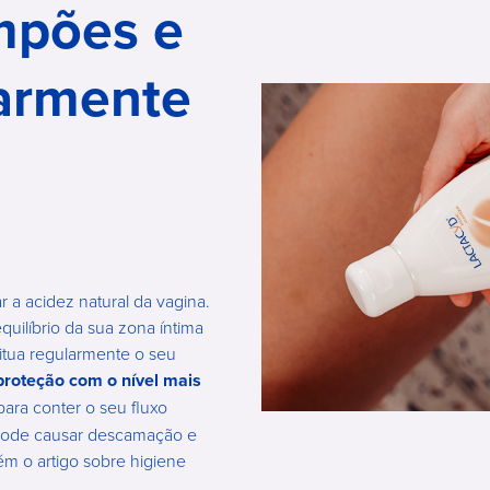
mpões e
armente
 a acidez natural da vagina.
quilíbrio da sua zona íntima
titua regularmente o seu
proteção com o nível mais
para conter o seu fluxo
 pode causar descamação e
ém o artigo sobre higiene