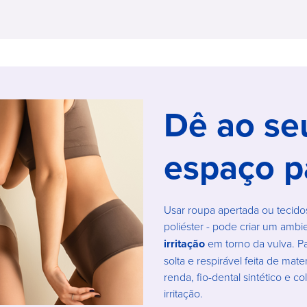
Dê ao se
espaço pa
Usar roupa apertada ou tecido
poliéster - pode criar um amb
irritação
em torno da vulva. Par
solta e respirável feita de mat
renda, fio-dental sintético e 
irritação.