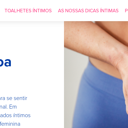
TOALHETES ÍNTIMOS
AS NOSSAS DICAS ÍNTIMAS
P
oa
a se sentir
nal. Em
dados íntimos
 feminina