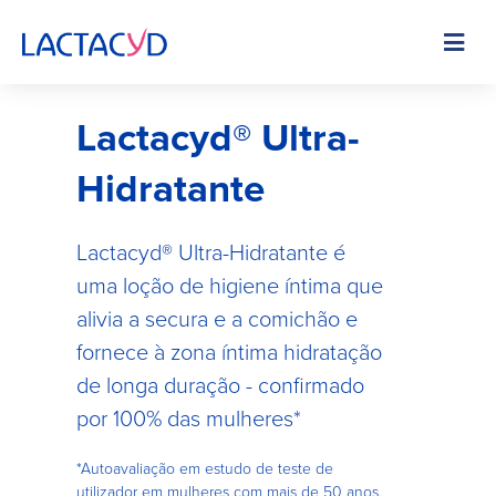
Skip
to
Image
main
content
Lactacyd® Ultra-
Hidratante
Lactacyd® Ultra-Hidratante é
uma loção de higiene íntima que
alivia a secura e a comichão e
fornece à zona íntima hidratação
de longa duração - confirmado
por 100% das mulheres*
*Autoavaliação em estudo de teste de
utilizador em mulheres com mais de 50 anos.